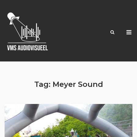
Ga
naar
de
inhoud
M
Tag:
Meyer Sound