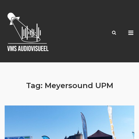
Ga
naar
de
inhoud
M
Tag:
Meyersound UPM