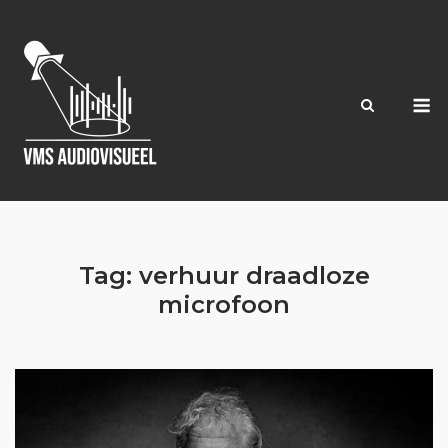
Ga
naar
de
inhoud
M
Tag:
verhuur draadloze
microfoon