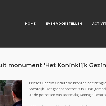
HOME
EVEN VOORSTELLEN
ACTIVI
ult monument ‘Het Koninklijk Gezin’
Prinses Beatrix Onthult de bronzen beeldengroep
Soestdijk. Het groepsportret is in 1996 gema
uit de potretten van toenmalig Koningin Beatrix