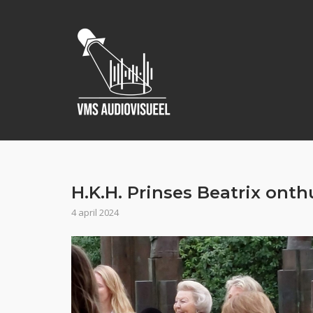
Ga
naar
de
inhoud
H.K.H. Prinses Beatrix onth
4 april 2024