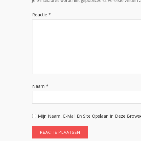
Je e-mailadres wordt niet gepubliceerd.
Vereiste velden 
Reactie
*
Naam
*
Mijn Naam, E-Mail En Site Opslaan In Deze Brows