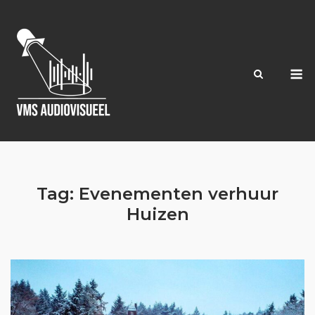
Ga
naar
de
inhoud
M
Tag:
Evenementen verhuur
Huizen