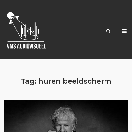
Ga
naar
de
inhoud
M
Tag:
huren beeldscherm