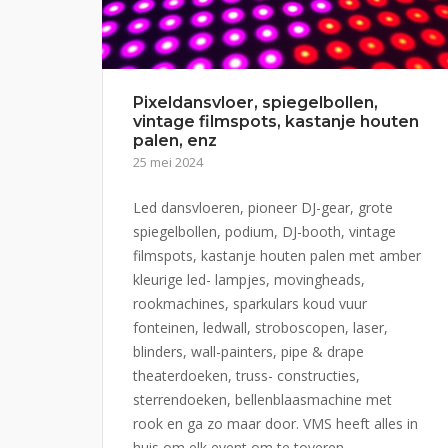
Pixeldansvloer, spiegelbollen,
vintage filmspots, kastanje houten
palen, enz
25 mei 2024
Led dansvloeren, pioneer DJ-gear, grote
spiegelbollen, podium, DJ-booth, vintage
filmspots, kastanje houten palen met amber
kleurige led- lampjes, movingheads,
rookmachines, sparkulars koud vuur
fonteinen, ledwall, stroboscopen, laser,
blinders, wall-painters, pipe & drape
theaterdoeken, truss- constructies,
sterrendoeken, bellenblaasmachine met
rook en ga zo maar door. VMS heeft alles in
huis om elk event om te toveren...