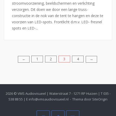
stroomvoorziening, beeldschermen en verlichting
verzorgen. Dit doen we door een lange truss-
constructie in de nok van de tent te hangen en deze te
voorzien van LED-spots. Frontlicht d.m.v. LED- fresnel
spots en LED-...
1
2
3
4
Berichten
←
→
paginering
2026 © VMS Audiovisueel | Waterstraat 7 - 1271 RP Huizen | T 035 -
538 88 55 | E info@vmsaudiovisueel.nl
Thema door
SiteOrigin