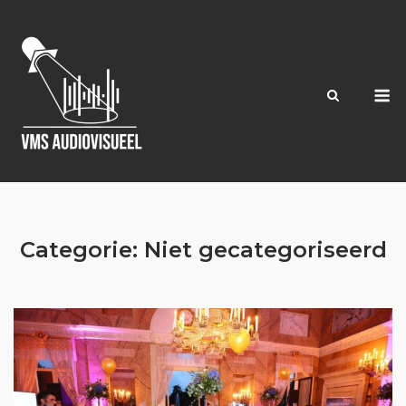
Ga
naar
de
inhoud
M
Categorie:
Niet gecategoriseerd